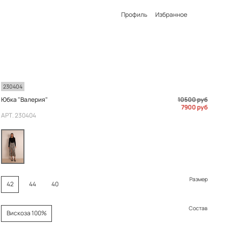
Профиль
Избранное
230404
Юбка "Валерия"
10500 руб
7900 руб
АРТ.
230404
Размер
42
44
40
Состав
Вискоза 100%