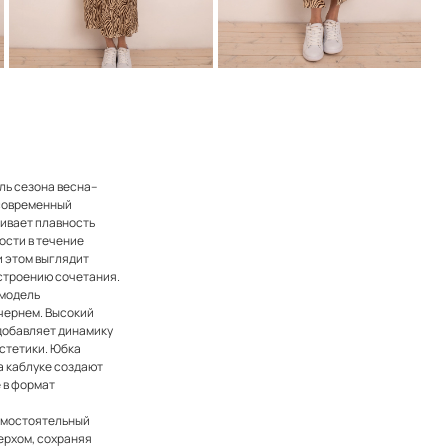
ль сезона весна–
 современный
чивает плавность
ости в течение
и этом выглядит
астроению сочетания.
 модель
ечернем. Высокий
 добавляет динамику
эстетики. Юбка
а каблуке создают
ё в формат
самостоятельный
ерхом, сохраняя