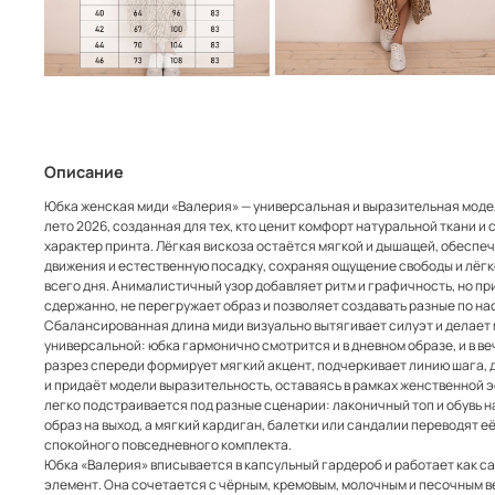
Описание
Юбка женская миди «Валерия» — универсальная и выразительная моде
лето 2026, созданная для тех, кто ценит комфорт натуральной ткани и
характер принта. Лёгкая вискоза остаётся мягкой и дышащей, обеспе
движения и естественную посадку, сохраняя ощущение свободы и лёгк
всего дня. Анималистичный узор добавляет ритм и графичность, но пр
сдержанно, не перегружает образ и позволяет создавать разные по н
Сбалансированная длина миди визуально вытягивает силуэт и делает
универсальной: юбка гармонично смотрится и в дневном образе, и в в
разрез спереди формирует мягкий акцент, подчеркивает линию шага,
и придаёт модели выразительность, оставаясь в рамках женственной 
легко подстраивается под разные сценарии: лаконичный топ и обувь н
образ на выход, а мягкий кардиган, балетки или сандалии переводят е
спокойного повседневного комплекта.
Юбка «Валерия» вписывается в капсульный гардероб и работает как 
элемент. Она сочетается с чёрным, кремовым, молочным и песочным в