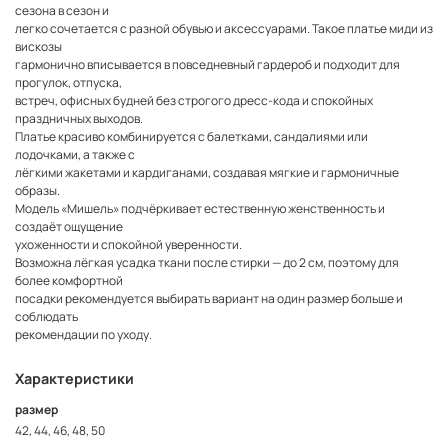
сезона в сезон и
легко сочетается с разной обувью и аксессуарами. Такое платье миди из
вискозы
гармонично вписывается в повседневный гардероб и подходит для
прогулок, отпуска,
встреч, офисных будней без строгого дресс-кода и спокойных
праздничных выходов.
Платье красиво комбинируется с балетками, сандалиями или
лодочками, а также с
лёгкими жакетами и кардиганами, создавая мягкие и гармоничные
образы.
Модель «Мишель» подчёркивает естественную женственность и
создаёт ощущение
ухоженности и спокойной уверенности.
Возможна лёгкая усадка ткани после стирки — до 2 см, поэтому для
более комфортной
посадки рекомендуется выбирать вариант на один размер больше и
соблюдать
рекомендации по уходу.
Характеристики
размер
42, 44, 46, 48, 50