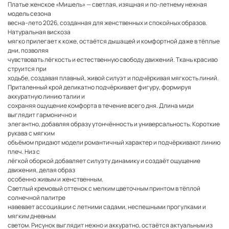
Платье женское «Мишель» — светлая, изящная и по-летнему нежная
модель сезона
весна–лето 2026, созданная для женственных и спокойных образов.
Натуральная вискоза
мягко прилегает к коже, остаётся дышащей и комфортной даже в тёплые
дни, позволяя
чувствовать лёгкость и естественную свободу движений. Ткань красиво
струится при
ходьбе, создавая плавный, живой силуэт и подчёркивая мягкость линий.
Приталенный крой деликатно подчёркивает фигуру, формируя
аккуратную линию талии и
сохраняя ощущение комфорта в течение всего дня. Длина миди
выглядит гармонично и
элегантно, добавляя образу утончённость и универсальность. Короткие
рукава с мягким
объёмом придают модели романтичный характер и подчёркивают линию
плеч. Низ с
лёгкой оборкой добавляет силуэту динамику и создаёт ощущение
движения, делая образ
особенно живым и женственным.
Светлый кремовый оттенок с мелким цветочным принтом в тёплой
солнечной палитре
навевает ассоциации с летними садами, неспешными прогулками и
мягким дневным
светом. Рисунок выглядит нежно и аккуратно, остаётся актуальным из