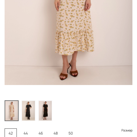
Размер
42
44
46
48
50