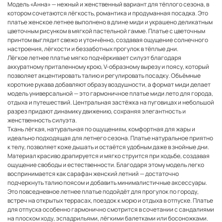
Модель «Анна» — нежный и женственный вариант для тёплого сезона, в
котором сочетаются лёгкость, романтика и продуманная посадка. Это
платье женское летнее выполнено в длине миди и украшено деликатным
цветочным рисунком в мягкой пастельной гамме. Платье с цветочным
принтом выглядит свежо и утончённо, создавая ощущение солнечного
настроения, лёгкости и беззаботных прогулок в тёплые дни.
Лёгкое летнее платье мягко подчёркивает силуэт благодаря
аккуратному приталенному крою, V-образному вырезу и поясу, который
позволяет акцентировать талию и регулировать посадку. Объёмные
короткие рукава добавляют образу воздушности, а формат миди делает
модель универсальной — это гармоничное платье миди лето для города,
отдыха и путешествий. Центральная застёжка на пуговицах и небольшой
разрез придают динамику движению, сохраняя элегантность и
женственность силуэта.
Ткань лёгкая, натуральная по ощущениям, комфортная для жары и
идеально подходящая для летнего сезона. Платье натуральное приятно
к телу, позволяет коже дышать и остаётся удобным даже в знойные дни.
Материал красиво драпируется и мягко струится при ходьбе, создавая
ощущение свободы и естественности. Благодаря этому модель легко
воспринимается как сарафан женский летний — достаточно
подчеркнуть талию поясом и добавить минималистичные аксессуары.
Это повседневное летнее платье подойдёт для прогулок по городу,
встреч на открытых террасах, поездок к морю и отдыха в отпуске. Платье
для отпуска особенно гармонично смотрится в сочетании с сандалиями
на плоском ходу, эспадрильями, лёгкими балетками или босоножками.