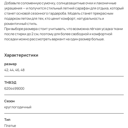
Добавьте соломенную сумочку, солнцезащитные очки и лаконичные
украшения — и получится стильный летний сарафан для отдыха, который
станет основой сезонного гардероба. Модель станет прекрасным
подарком летом для тех, кто ценит комфорт, натуральность и
романтичный стиль.
При выборе размера стоит учитывать, что возможна лёгкая усадка ткани
после стирки до 2 см, поэтому для более свободной и комфортной
посадки можно рассмотреть вариант на один размер больше.
Характеристики
размер
42, 44, 46, 48
ТНВЭД
6204499000
Сезон
круглогодичный
Тип
Платье