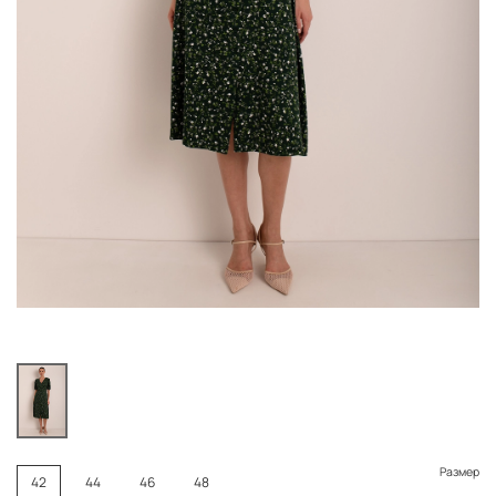
Размер
42
44
46
48